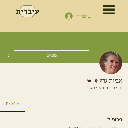
עיברית
להתחברות
ions
מעקב
עורכ/ת
אדמין
אביגיל גרץ
0 עוקבים
0 במעקב אחר
Profile
פרופיל